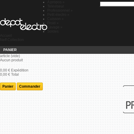
A propos
»
Televiseur
Professionnel
»
Petit électro
»
Cuisson
»
Froid
»
Lavage
»
Soldes
Accueil
Neff Collection
PANIER
article
(vide)
Aucun produit
0,00 €
Expédition
0,00 €
Total
Panier
Commander