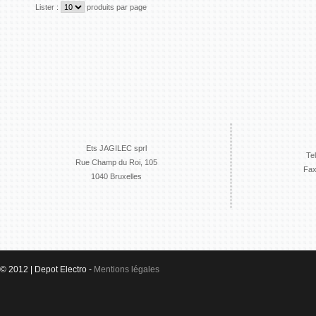
Lister :
produits par page
Ets JAGILEC sprl
Te
Rue Champ du Roi, 105
Fax
1040 Bruxelles
© 2012 | Depot Electro -
Mentions légales