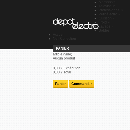
A propos
»
Televiseur
Professionnel
»
Petit électro
»
Cuisson
»
Froid
»
Lavage
»
Soldes
Accueil
Neff Collection
PANIER
article
(vide)
Aucun produit
0,00 €
Expédition
0,00 €
Total
Panier
Commander