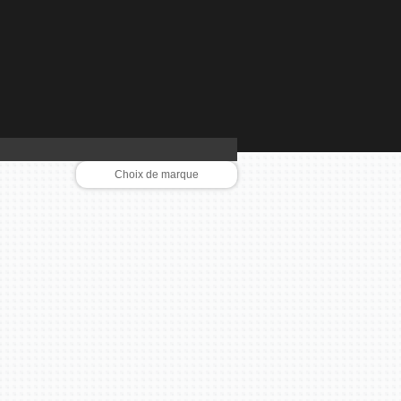
Choix de marque
AEG
BEKO
BLOMBERG
BORETTI
BOSCH
CALOR
CANDY
CLIMADIFF
CUISINART
DELONGHI
DYSON
FALCON
GAGGENAU
GUTMANN