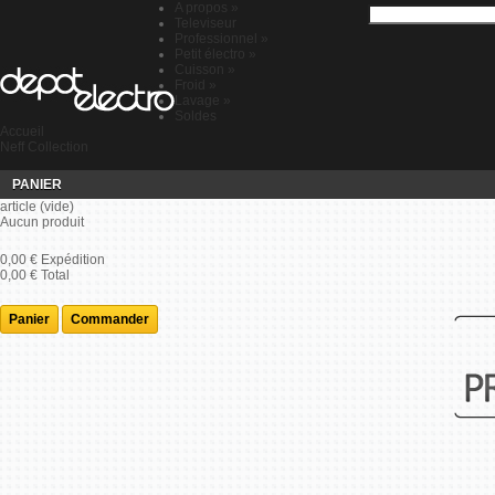
A propos
»
Televiseur
Professionnel
»
Petit électro
»
Cuisson
»
Froid
»
Lavage
»
Soldes
Accueil
Neff Collection
PANIER
article
(vide)
Aucun produit
0,00 €
Expédition
0,00 €
Total
Panier
Commander