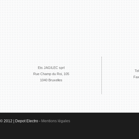
Ets JAGILEC sprl
Te
Rue Champ du Roi, 105
Fax
1040 Bruxelles
© 2012 | Depot Electro -
Mentions légales