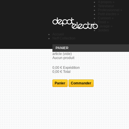
A propos
»
Televiseur
Professionnel
»
Petit électro
»
Cuisson
»
Froid
»
Lavage
»
Soldes
Accueil
Neff Collection
PANIER
article
(vide)
Aucun produit
0,00 €
Expédition
0,00 €
Total
Panier
Commander