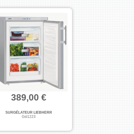
HOOVER
KALORIK
KITCHENAID
LG
MAGIMIX
MIELE
NEFF
NILFISK
NOVY
PHILIPS
ROWENTA
SAMSUNG
SEACO
SEB
SIEMENS
SMEG
SONY
TEFAL
389,00 €
WHIRLPOOL
ZANUSSI
SURGÉLATEUR LIEBHERR
Gsl1223