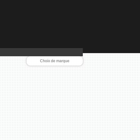
Choix de marque
AEG
BEKO
BLOMBERG
BORETTI
BOSCH
CALOR
CANDY
CLIMADIFF
CUISINART
DELONGHI
DYSON
FALCON
GAGGENAU
GUTMANN