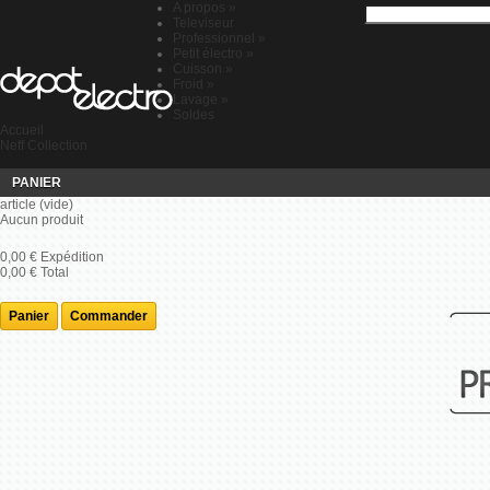
A propos
»
Televiseur
Professionnel
»
Petit électro
»
Cuisson
»
Froid
»
Lavage
»
Soldes
Accueil
Neff Collection
PANIER
article
(vide)
Aucun produit
0,00 €
Expédition
0,00 €
Total
Panier
Commander