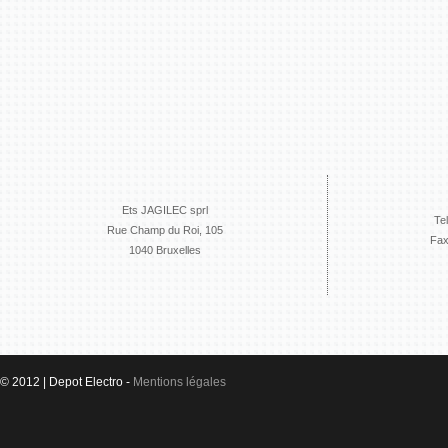
Ets JAGILEC sprl
Te
Rue Champ du Roi, 105
Fax
1040 Bruxelles
© 2012 | Depot Electro -
Mentions légales