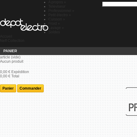
A propos
»
Televiseur
Professionnel
»
Petit électro
»
Cuisson
»
Froid
»
Lavage
»
Soldes
Accueil
Neff Collection
PANIER
article
(vide)
Aucun produit
0,00 €
Expédition
0,00 €
Total
Panier
Commander