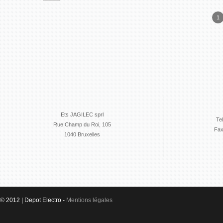
1
Ets JAGILEC sprl
Te
Rue Champ du Roi, 105
Fax
1040 Bruxelles
© 2012 | Depot Electro -
Mentions légales