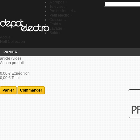
A propos
»
Televiseur
Professionnel
»
Petit électro
»
Cuisson
»
Froid
»
Lavage
»
Soldes
Accueil
Neff Collection
PANIER
article
(vide)
Aucun produit
0,00 €
Expédition
0,00 €
Total
Panier
Commander