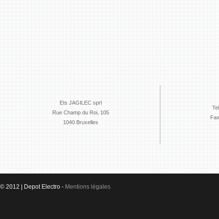
Ets JAGILEC sprl
Te
Rue Champ du Roi, 105
Fax
1040 Bruxelles
© 2012 | Depot Electro -
Mentions légales