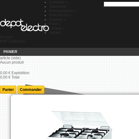
A propos
»
Televiseur
Professionnel
»
Petit électro
»
Cuisson
»
Froid
»
Lavage
»
Soldes
Accueil
Neff Collection
PANIER
article
(vide)
Aucun produit
0,00 €
Expédition
0,00 €
Total
Panier
Commander