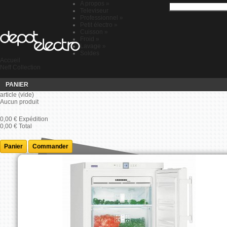
A propos
»
Televiseur
Professionnel
»
Petit électro
»
Cuisson
»
Froid
»
Lavage
»
Soldes
Accueil
Neff Collection
PANIER
article
(vide)
Aucun produit
0,00 €
Expédition
0,00 €
Total
Panier
Commander