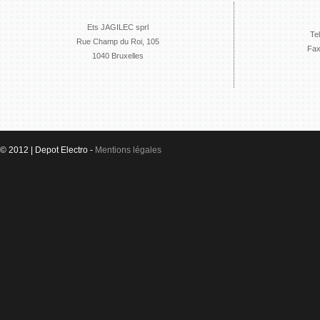
Ets JAGILEC sprl
Te
Rue Champ du Roi, 105
Fax
1040 Bruxelles
© 2012 | Depot Electro -
Mentions légales