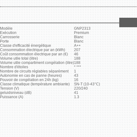
Modèle
GNP2313
Exécution
Premium
Carrosserie
Blanc
Porte
Blanc
Classe d'efficacité énergétique
A++
Consommation électrique par an (kWh)
207
Coût consommation électrique par an (€)
46
Volume utile total (litre)
188
Volume utile compartiment congélation (litre)
188
Nombre d'étoiles
* ***
Nombre de circuits réglables séparément
1
Autonomie en cas de panne
(heures)
43
Pouvoir de congélation en 24h (kg)
16
Classe climatique
(température ambiante)
SN-T (10-43°C)
Tension (V)
220/240
geluidsniveau (dB)
41
Puissance (A)
1.3