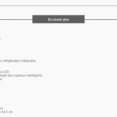
En savoir plus
h
 réfrigérateur intégrable
via LED
ogie des capteurs intelligents
ue
 cm
 x 54.5 cm