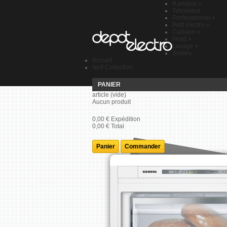
A propos
»
Televiseur
Professionnel
»
Petit électro
»
Cuisson
»
Froid
»
Lavage
»
Soldes
Accueil
Neff Collection
PANIER
article
(vide)
Aucun produit
0,00 €
Expédition
0,00 €
Total
Panier
Commander