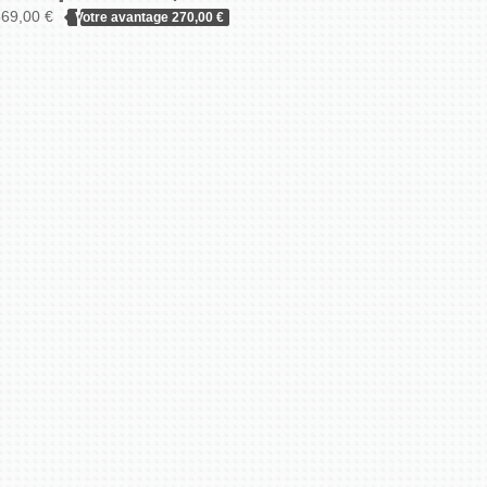
69,00 €
HOOVER
Votre avantage 270,00 €
KALORIK
KITCHENAID
LG
MAGIMIX
MIELE
NEFF
NILFISK
NOVY
PHILIPS
ROWENTA
SAMSUNG
SEACO
SEB
SIEMENS
SMEG
SONY
TEFAL
WHIRLPOOL
ZANUSSI