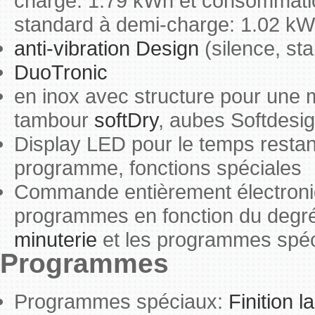
charge: 1.79 kWh et consommati
standard à demi-charge: 1.02 k
anti-vibration Design
(silence, sta
DuoTronic
en inox avec structure pour une m
tambour
softDry
, aubes Softdesi
Display LED pour le temps restant e
programme, fonctions spéciales
Commande entièrement électroniq
programmes en fonction du degré
minuterie
et les programmes spé
Programmes
Programmes spéciaux:
Finition l