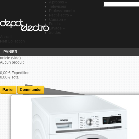
A propos
»
Televiseur
Professionnel
»
Petit électro
»
Cuisson
»
Froid
»
Lavage
»
Soldes
Accueil
Neff Collection
PANIER
article
(vide)
Aucun produit
0,00 €
Expédition
0,00 €
Total
Panier
Commander