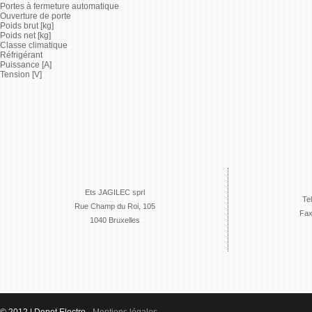
Portes à fermeture automatique
Ouverture de porte
Poids brut [kg]
Poids net [kg]
Classe climatique
Réfrigérant
Puissance [A]
Tension [V]
Ets JAGILEC sprl
Te
Rue Champ du Roi, 105
Fax
1040 Bruxelles