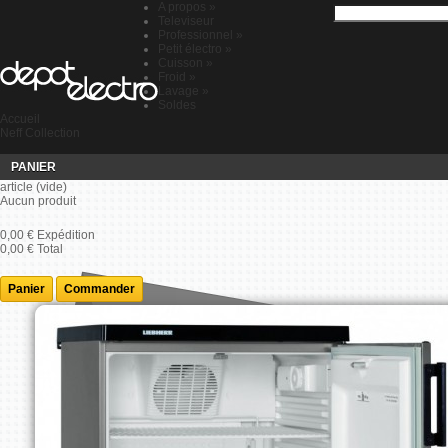
A propos
»
Televiseur
Professionnel
»
Petit électro
»
Cuisson
»
Froid
»
Lavage
»
Soldes
Accueil
Neff Collection
PANIER
article
(vide)
Aucun produit
0,00 €
Expédition
0,00 €
Total
Panier
Commander