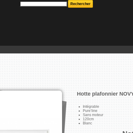
Hotte plafonnier NOV
Intégrable
Pure’line
Sans moteur
120cm
Blanc