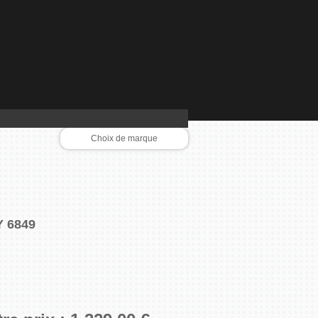
Choix de marque
AEG
BEKO
BLOMBERG
BORETTI
BOSCH
CALOR
Y 6849
CANDY
CLIMADIFF
CUISINART
DELONGHI
DYSON
FALCON
GAGGENAU
GUTMANN