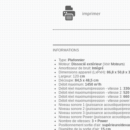
INFORMATIONS
Type:
Plafonnier
Moteur:
Dissocié extérieur
(Voir
Moteurs
)
Amortisseur de bruit:
Intégré
Dimensions appareil (LxPxH):
86,8 x 50,8 x 
Largeur: 120
cm
Découpe:
84,5 x 48,5 cm
Débit maximum:
1450 m³/h
Débit réel maximum/pression - vitesse 1:
330
Débit réel maximum/pression - vitesse 2:
520 
Débit réel maximum/pression - vitesse 3:
660 
Débit réel maximum/pression - vitesse power
Niveau sonore 1 (puissance acoustique/pres
Niveau sonore 2 (puissance acoustique/pres
Niveau sonore 3 (puissance acoustique/pres
Niveau sonore Power (puissance acoustique/
Nombre de vitesses:
3 + Power
Positionnement sortie d'air:
supérieure/devan
Diamètre de la sortie d'air:
15 cm