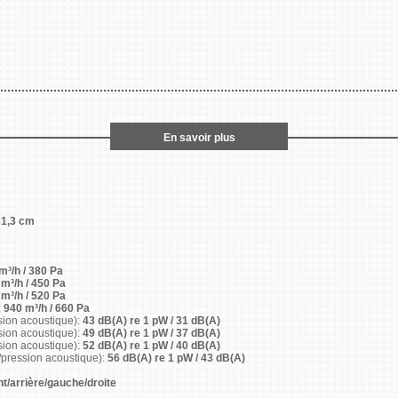
En savoir plus
31,3 cm
m³/h / 380 Pa
m³/h / 450 Pa
m³/h / 520 Pa
:
940 m³/h / 660 Pa
sion acoustique):
43 dB(A) re 1 pW / 31 dB(A)
sion acoustique):
49 dB(A) re 1 pW / 37 dB(A)
sion acoustique):
52 dB(A) re 1 pW / 40 dB(A)
pression acoustique):
56 dB(A) re 1 pW / 43 dB(A)
t/arrière/gauche/droite