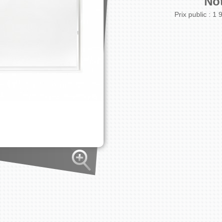
Not
Prix public :
1 