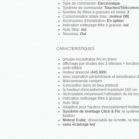
Type de commande:
Electronique
Système de commande:
Touches/Télécomm
Nombre de filtres à graisses en métal:
2
Consommation totale max.:
moteur (W)
Accessoires d'installation:
En option
Indication nettoyage filtre à graisse:
oui
Auto Stop:
oui
Nouveau:
Oui
CARACTERISTIQUES
groupe encastrable fini en blanc
affichage par diodes des 3 vitesses + foncti
arrêt différé
moteur dissocié (
445.999
)
avec aspiration périphérique et amortisseur d
télécommande compris
à encastrer dans un faux plafond
la hauteur d'encastrement maximum 160 cm
récirculation moyennant l'utilisation du kit r
indication nettoyage filtre à graisse
Auto Stop
Adaption pour hauteur d'encastrement limité
Système de montage Click & Fix
: le systèm
fixation
Moteur Cubic
: dissociable de la hotte, ce blo
sans éclairage led