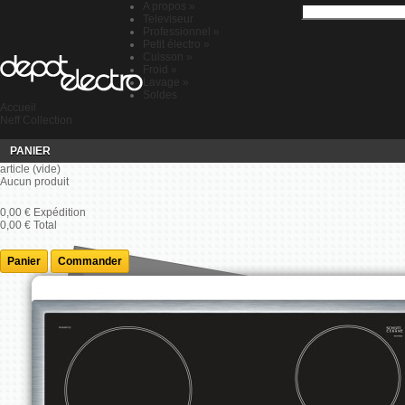
A propos
»
Televiseur
Professionnel
»
Petit électro
»
Cuisson
»
Froid
»
Lavage
»
Soldes
Accueil
Neff Collection
PANIER
article
(vide)
Aucun produit
0,00 €
Expédition
0,00 €
Total
Panier
Commander