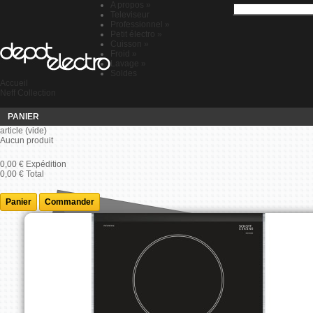
A propos
»
Televiseur
Professionnel
»
Petit électro
»
Cuisson
»
Froid
»
Lavage
»
Soldes
Accueil
Neff Collection
PANIER
article
(vide)
Aucun produit
0,00 €
Expédition
0,00 €
Total
Panier
Commander