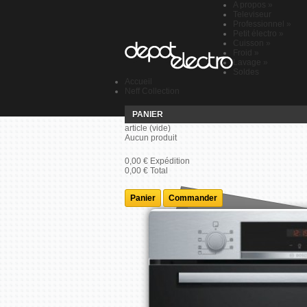
A propos
»
Televiseur
Professionnel
»
Petit électro
»
Cuisson
»
Froid
»
Lavage
»
Soldes
Accueil
Neff Collection
PANIER
article
(vide)
Aucun produit
0,00 €
Expédition
0,00 €
Total
Panier
Commander