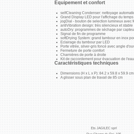
Equipement et confort
selfCleaning Condenser: nettoyage automat
Grand Display LED pour l'affichage du temps r
jogDial - bouton de selection lumineux avec f
antiVibration design: très silencieux et stable
autoDry: programmes de séchage par capteur
Signal de fin de programme
softDrying System: grand tambour en inox pou
Eclairage du tambour par LED
Porte vitrée, silver-gris foncé avec angle d'o
Fermeture de porte comfort
Charnières de porte à droite
Kit de raccordement pour évacuation de l'ea
Caractéristiques techniques
Dimensions (H x L x P): 84.2 x 59.8 x 59.9 cm
A glisser sous plan de travail de 85 cm
Ets JAGILEC sprl