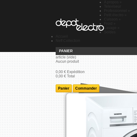
A propos
»
Televiseur
Professionnel
»
Petit électro
»
Cuisson
»
Froid
»
Lavage
»
Soldes
Accueil
Neff Collection
PANIER
article
(vide)
Aucun produit
0,00 €
Expédition
0,00 €
Total
Panier
Commander