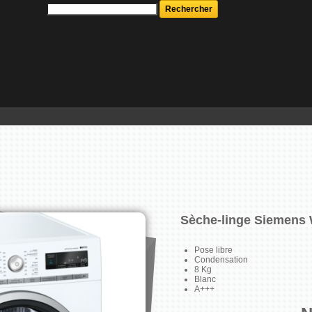
Sèche-linge Siemen
Pose libre
Condensation
8 Kg
Blanc
A+++