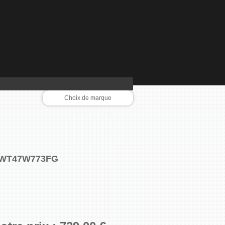
Choix de marque
AEG
BEKO
BLOMBERG
BORETTI
BOSCH
CALOR
s WT47W773FG
CANDY
CLIMADIFF
CUISINART
DELONGHI
DYSON
FALCON
GAGGENAU
GUTMANN