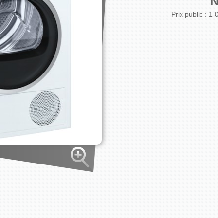
N
Prix public :
1 